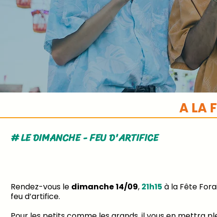
A LA 
# LE DIMANCHE - FEU D'ARTIFICE
Rendez-vous le
dimanche 14/09
,
21h15
à la Fête Fora
feu d’artifice.
Pour les petits comme les grands, il vous en mettra plei