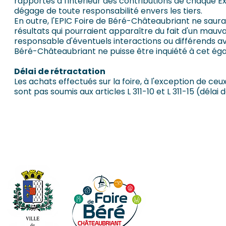
rapportés à l'intérieur des contributions de chaque Exp
dégage de toute responsabilité envers les tiers.
En outre, l'EPIC Foire de Béré-Châteaubriant ne saura
résultats qui pourraient apparaître du fait d'un mauva
responsable d'éventuels interactions ou différends ave
Béré-Châteaubriant ne puisse être inquiété à cet éga
Délai de rétractation
Les achats effectués sur la foire, à l'exception de ceu
sont pas soumis aux articles L 311-10 et L 311-15 (dél
Inscrivez-vou
Cont