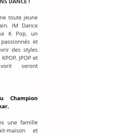
NS DANCE !
ne toute jeune 
ain. IM Dance 
se K Pop, un 
passionnés et 
rir des styles 
e KPOP, JPOP et 
vont seront 
u Champion 
kar.
s une famille 
it-maison et 