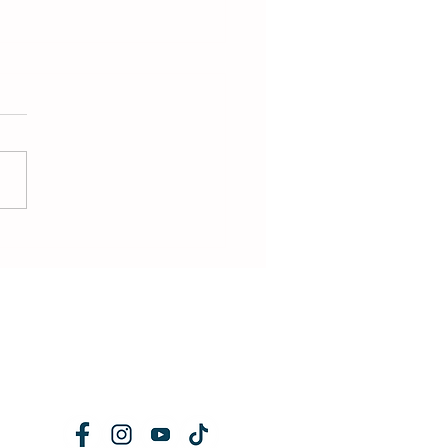
ert Parvis de la Halle
éré - SAMEDI -
okoye
!
Retrouvez-nous
sur les réseaux