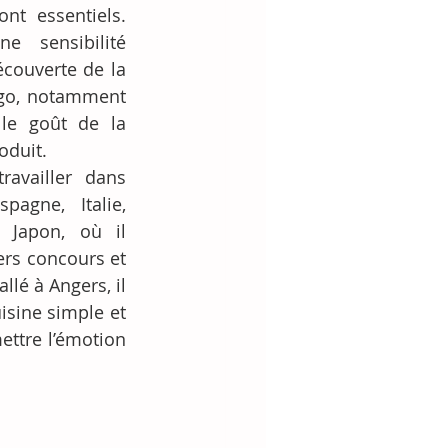
nt essentiels. 
e sensibilité 
écouverte de la 
go, notamment 
le goût de la 
oduit.
availler dans 
pagne, Italie, 
Japon, où il 
ers concours et 
lé à Angers, il 
isine simple et 
ttre l’émotion 